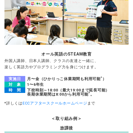
オール英語のSTEAM教育
外国人講師、日本人講師、クラスの友達と一緒に、
楽しく英語力やプログラミング力を身につけます。
*
実施日
月〜金
（ひかりっこ休業
期間も利用可能
）
対 象
1〜6年生
時 間
下校時刻～18:00
（最大19:00まで
延長可能）
*
長期休業期間は
8:00から利用可能
。
*詳しくは
ECCアフタースクールホームページ
まで
＜取り組み例＞
放課後