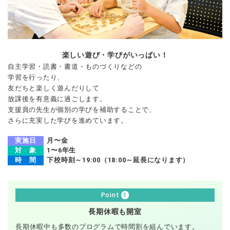
楽しい遊び・学びがいっぱい！
自主学習・読書・書道・ものづくりなどの
学習を行ったり、
友だちと楽しく遊んだりして
放課後を有意義に過ごします。
支援員の先生が個別の学びを補助することで、
さらに充実した学びを進めています。
実施日
月〜金
対 象
1〜6年生
時 間
下校時刻～19:00
（18:00～延長になります）
1
Point
長期休暇も開室
長期休暇中も多数のプログラムで時間割を組んでいます。